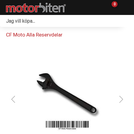
0
Fordon & Maskiner
CF Moto Alla Reservdelar
Personlig utrustning
Övrigt & Merch
Tillbehör
Outlet
Reservdelar
Sprängskisser
Verkstad