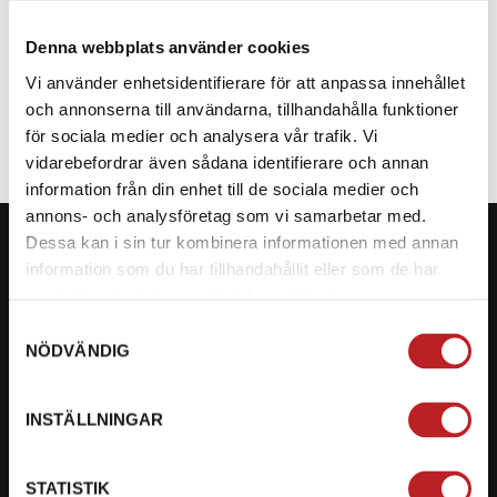
Denna webbplats använder cookies
SPECIFIKATION
Vi använder enhetsidentifierare för att anpassa innehållet
och annonserna till användarna, tillhandahålla funktioner
för sociala medier och analysera vår trafik. Vi
vidarebefordrar även sådana identifierare och annan
information från din enhet till de sociala medier och
annons- och analysföretag som vi samarbetar med.
Dessa kan i sin tur kombinera informationen med annan
information som du har tillhandahållit eller som de har
samlat in när du har använt deras tjänster.
KONTAKTA OSS PÅ MOTORBITEN
Samtyckesval
NÖDVÄNDIG
Ångra mitt köp
Org. nummer: 5566689278
INSTÄLLNINGAR
023-13366
STATISTIK