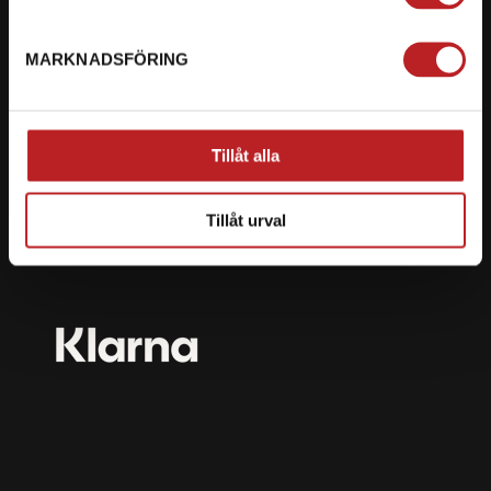
mail@motorbiten.com
Ryckepungsvägen 3, 79177 Falun
MARKNADSFÖRING
BETALNING
Vi erbjuder flera olika betalsätt. Dina köp är alltid
Tillåt alla
skyddade med krypteringsteknik.
Tillåt urval