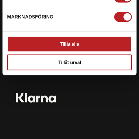
mail@motorbiten.com
Ryckepungsvägen 3, 79177 Falun
MARKNADSFÖRING
BETALNING
Vi erbjuder flera olika betalsätt. Dina köp är alltid
Tillåt alla
skyddade med krypteringsteknik.
Tillåt urval