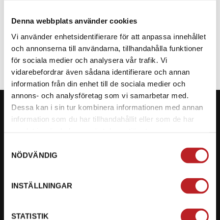
Denna webbplats använder cookies
SPECIFIKATION
Vi använder enhetsidentifierare för att anpassa innehållet
och annonserna till användarna, tillhandahålla funktioner
för sociala medier och analysera vår trafik. Vi
vidarebefordrar även sådana identifierare och annan
information från din enhet till de sociala medier och
annons- och analysföretag som vi samarbetar med.
Dessa kan i sin tur kombinera informationen med annan
information som du har tillhandahållit eller som de har
samlat in när du har använt deras tjänster.
KONTAKTA OSS PÅ MOTORBITEN
Samtyckesval
NÖDVÄNDIG
Ångra mitt köp
Org. nummer: 5566689278
INSTÄLLNINGAR
023-13366
STATISTIK