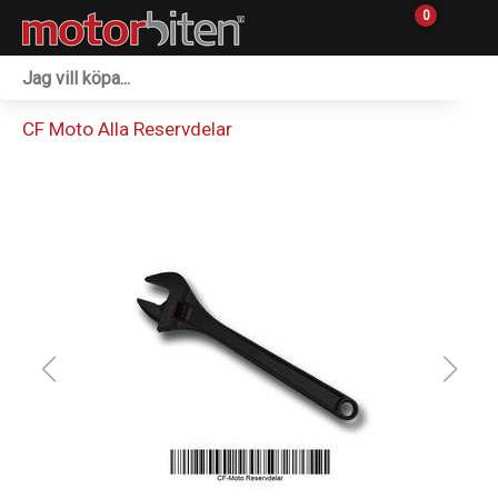
0
Fordon & Maskiner
CF Moto Alla Reservdelar
Personlig utrustning
Övrigt & Merch
Tillbehör
Outlet
Reservdelar
Sprängskisser
Verkstad