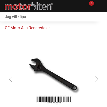
0
Fordon & Maskiner
CF Moto Alla Reservdelar
Personlig utrustning
Övrigt & Merch
Tillbehör
Outlet
Reservdelar
Sprängskisser
Verkstad