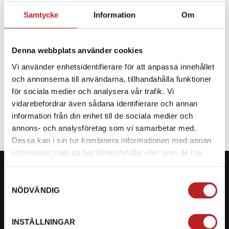
Samtycke
Information
Om
BESKRIVNING
Denna webbplats använder cookies
Reservdel till CF Moto
Vi använder enhetsidentifierare för att anpassa innehållet
och annonserna till användarna, tillhandahålla funktioner
SPECIFIKATION
för sociala medier och analysera vår trafik. Vi
vidarebefordrar även sådana identifierare och annan
information från din enhet till de sociala medier och
annons- och analysföretag som vi samarbetar med.
Dessa kan i sin tur kombinera informationen med annan
information som du har tillhandahållit eller som de har
samlat in när du har använt deras tjänster.
Samtyckesval
NÖDVÄNDIG
KONTAKTA OSS PÅ MOTORBITEN
INSTÄLLNINGAR
Ångra mitt köp