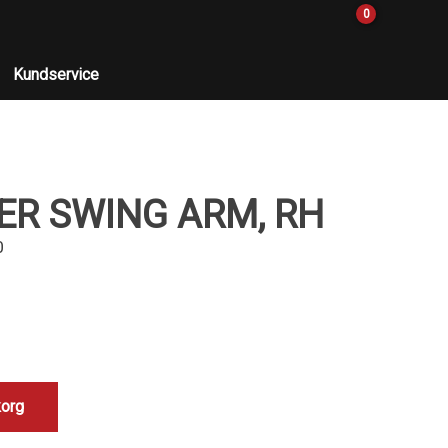
0
Kundservice
H
ER SWING ARM, RH
0
korg