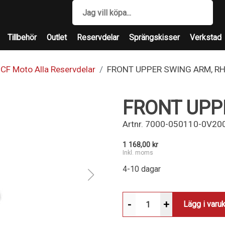
Tillbehör
Outlet
Reservdelar
Sprängskisser
Verkstad
CF Moto Alla Reservdelar
FRONT UPPER SWING ARM, R
FRONT UPP
Artnr.
7000-050110-0V20
1 168,00 kr
Inkl. moms
4-10 dagar
-
+
Lägg i varu