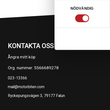
Samtyckesval
NÖDVÄNDIG
KONTAKTA OSS PÅ MOTORBITEN
Ångra mitt köp
Org. nummer: 5566689278
023-13366
mail@motorbiten.com
Ryckepungsvägen 3, 79177 Falun