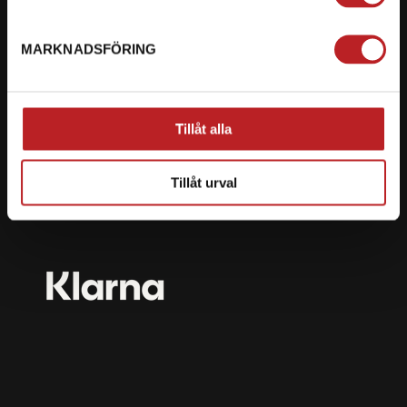
mail@motorbiten.com
Ryckepungsvägen 3, 79177 Falun
MARKNADSFÖRING
BETALNING
Vi erbjuder flera olika betalsätt. Dina köp är alltid
Tillåt alla
skyddade med krypteringsteknik.
Tillåt urval