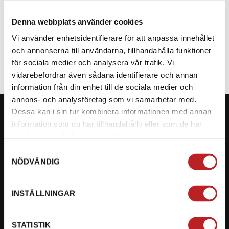
Denna webbplats använder cookies
SPECIFIKATION
Vi använder enhetsidentifierare för att anpassa innehållet
och annonserna till användarna, tillhandahålla funktioner
för sociala medier och analysera vår trafik. Vi
vidarebefordrar även sådana identifierare och annan
information från din enhet till de sociala medier och
annons- och analysföretag som vi samarbetar med.
Dessa kan i sin tur kombinera informationen med annan
information som du har tillhandahållit eller som de har
samlat in när du har använt deras tjänster.
KONTAKTA OSS PÅ MOTORBITEN
Samtyckesval
NÖDVÄNDIG
Ångra mitt köp
Org. nummer: 5566689278
INSTÄLLNINGAR
023-13366
STATISTIK