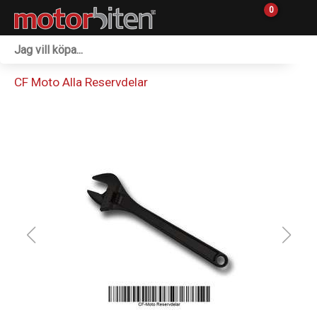
0
Fordon & Maskiner
CF Moto Alla Reservdelar
Personlig utrustning
Övrigt & Merch
Tillbehör
Outlet
Reservdelar
Sprängskisser
Verkstad