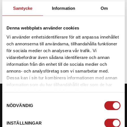
Samtycke
Information
Om
BESKRIVNING
Denna webbplats använder cookies
Reservdel till CF Moto
Vi använder enhetsidentifierare för att anpassa innehållet
och annonserna till användarna, tillhandahålla funktioner
SPECIFIKATION
för sociala medier och analysera vår trafik. Vi
vidarebefordrar även sådana identifierare och annan
information från din enhet till de sociala medier och
annons- och analysföretag som vi samarbetar med.
Dessa kan i sin tur kombinera informationen med annan
information som du har tillhandahållit eller som de har
samlat in när du har använt deras tjänster.
Samtyckesval
NÖDVÄNDIG
KONTAKTA OSS PÅ MOTORBITEN
INSTÄLLNINGAR
Ångra mitt köp