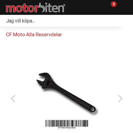
0
Fordon & Maskiner
CF Moto Alla Reservdelar
Personlig utrustning
Övrigt & Merch
Tillbehör
Outlet
Reservdelar
Sprängskisser
Verkstad