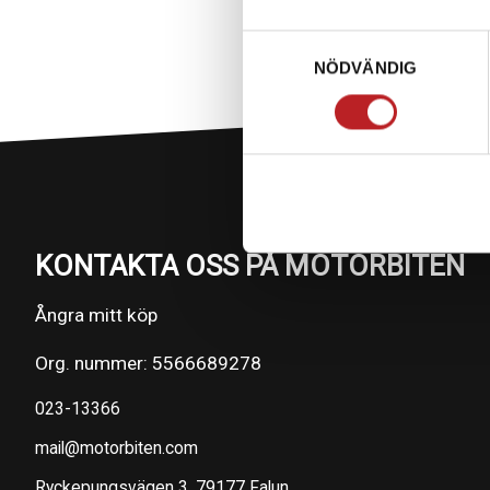
Samtyckesval
NÖDVÄNDIG
KONTAKTA OSS PÅ MOTORBITEN
Ångra mitt köp
Org. nummer: 5566689278
023-13366
mail@motorbiten.com
Ryckepungsvägen 3, 79177 Falun