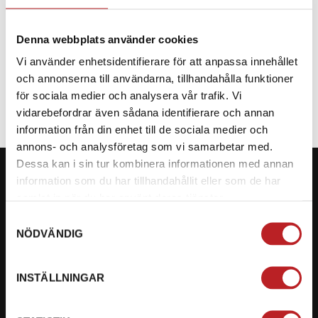
Denna webbplats använder cookies
Vi använder enhetsidentifierare för att anpassa innehållet
SPECIFIKATION
och annonserna till användarna, tillhandahålla funktioner
för sociala medier och analysera vår trafik. Vi
vidarebefordrar även sådana identifierare och annan
information från din enhet till de sociala medier och
annons- och analysföretag som vi samarbetar med.
Dessa kan i sin tur kombinera informationen med annan
information som du har tillhandahållit eller som de har
samlat in när du har använt deras tjänster.
Samtyckesval
KONTAKTA OSS PÅ MOTORBITEN
NÖDVÄNDIG
Ångra mitt köp
INSTÄLLNINGAR
Org. nummer: 5566689278
023-13366