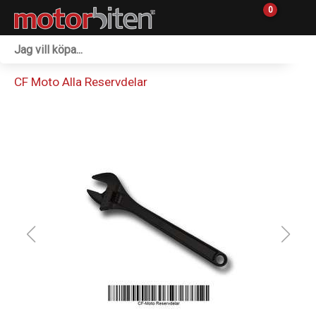
0
Fordon & Maskiner
CF Moto Alla Reservdelar
Personlig utrustning
Övrigt & Merch
Tillbehör
Outlet
Reservdelar
Sprängskisser
Verkstad