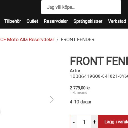
Tillbehör
Outlet
Reservdelar
Sprängskisser
Verkstad
CF Moto Alla Reservdelar
FRONT FENDER
FRONT FEN
Artnr.
1000641
9GQ0-041021-0Y6
2 779,00 kr
Inkl. moms
4-10 dagar
-
+
Lägg i varu