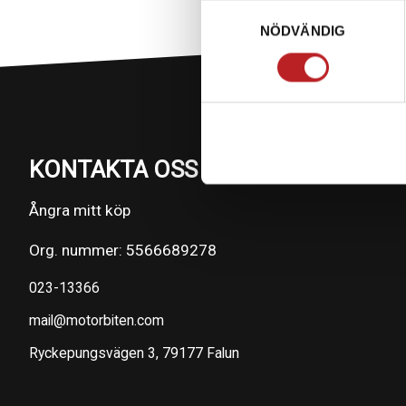
Samtyckesval
NÖDVÄNDIG
KONTAKTA OSS PÅ MOTORBITEN
Ångra mitt köp
Org. nummer: 5566689278
023-13366
mail@motorbiten.com
Ryckepungsvägen 3, 79177 Falun