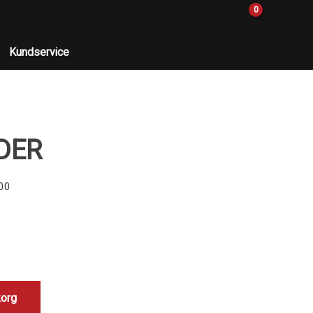
0
Kundservice
DER
00
korg