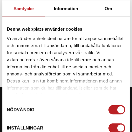
Samtycke
Information
Om
BESKRIVNING
Denna webbplats använder cookies
Reservdel CF Moto
Vi använder enhetsidentifierare för att anpassa innehållet
och annonserna till användarna, tillhandahålla funktioner
SPECIFIKATION
för sociala medier och analysera vår trafik. Vi
vidarebefordrar även sådana identifierare och annan
information från din enhet till de sociala medier och
annons- och analysföretag som vi samarbetar med.
Dessa kan i sin tur kombinera informationen med annan
information som du har tillhandahållit eller som de har
samlat in när du har använt deras tjänster.
Samtyckesval
NÖDVÄNDIG
KONTAKTA OSS PÅ MOTORBITEN
INSTÄLLNINGAR
Ångra mitt köp