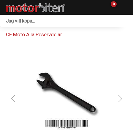
0
Fordon & Maskiner
CF Moto Alla Reservdelar
Personlig utrustning
Övrigt & Merch
Tillbehör
Outlet
Reservdelar
Sprängskisser
Verkstad