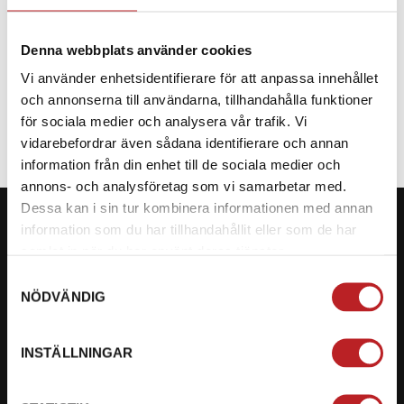
Denna webbplats använder cookies
Vi använder enhetsidentifierare för att anpassa innehållet
SPECIFIKATION
och annonserna till användarna, tillhandahålla funktioner
för sociala medier och analysera vår trafik. Vi
vidarebefordrar även sådana identifierare och annan
information från din enhet till de sociala medier och
annons- och analysföretag som vi samarbetar med.
Dessa kan i sin tur kombinera informationen med annan
information som du har tillhandahållit eller som de har
samlat in när du har använt deras tjänster.
Samtyckesval
KONTAKTA OSS PÅ MOTORBITEN
NÖDVÄNDIG
Ångra mitt köp
INSTÄLLNINGAR
Org. nummer: 5566689278
023-13366