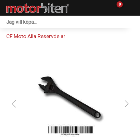
0
Fordon & Maskiner
CF Moto Alla Reservdelar
Personlig utrustning
Övrigt & Merch
Tillbehör
Outlet
Reservdelar
Sprängskisser
Verkstad