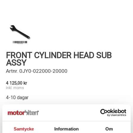
Kundservice
FRONT CYLINDER HEAD SUB
ASSY
Artnr.
0JY0-022000-20000
4 125,00 kr
Inkl. moms
4-10 dagar
-
+
Lägg i varukorg
Samtycke
Information
Om