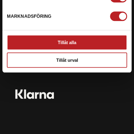
mail@motorbiten.com
Ryckepungsvägen 3, 79177 Falun
MARKNADSFÖRING
BETALNING
Vi erbjuder flera olika betalsätt. Dina köp är alltid
Tillåt alla
skyddade med krypteringsteknik.
Tillåt urval