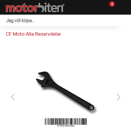
0
Fordon & Maskiner
CF Moto Alla Reservdelar
Personlig utrustning
Övrigt & Merch
Tillbehör
Outlet
Reservdelar
Sprängskisser
Verkstad