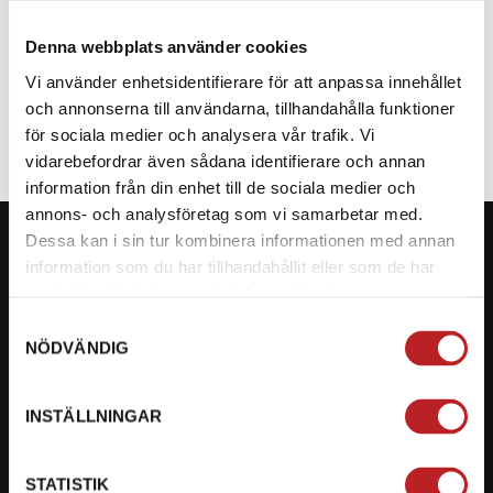
Denna webbplats använder cookies
SPECIFIKATION
Vi använder enhetsidentifierare för att anpassa innehållet
och annonserna till användarna, tillhandahålla funktioner
för sociala medier och analysera vår trafik. Vi
vidarebefordrar även sådana identifierare och annan
information från din enhet till de sociala medier och
annons- och analysföretag som vi samarbetar med.
Dessa kan i sin tur kombinera informationen med annan
information som du har tillhandahållit eller som de har
samlat in när du har använt deras tjänster.
KONTAKTA OSS PÅ MOTORBITEN
Samtyckesval
NÖDVÄNDIG
Ångra mitt köp
Org. nummer: 5566689278
INSTÄLLNINGAR
023-13366
STATISTIK