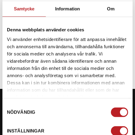
Samtycke
Information
Om
BESKRIVNING
Denna webbplats använder cookies
Reservdel till CF Moto
Vi använder enhetsidentifierare för att anpassa innehållet
och annonserna till användarna, tillhandahålla funktioner
SPECIFIKATION
för sociala medier och analysera vår trafik. Vi
vidarebefordrar även sådana identifierare och annan
information från din enhet till de sociala medier och
annons- och analysföretag som vi samarbetar med.
Dessa kan i sin tur kombinera informationen med annan
information som du har tillhandahållit eller som de har
samlat in när du har använt deras tjänster.
Samtyckesval
NÖDVÄNDIG
KONTAKTA OSS PÅ MOTORBITEN
INSTÄLLNINGAR
Ångra mitt köp