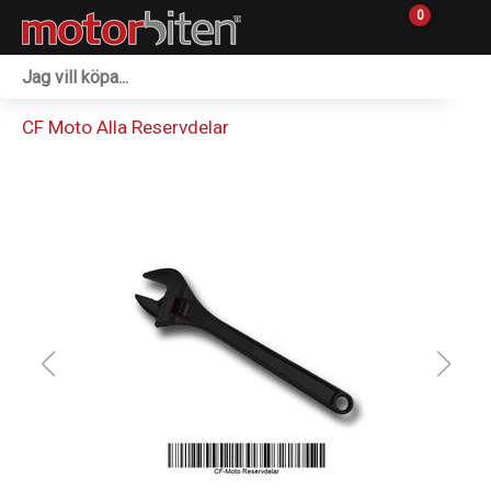
0
Fordon & Maskiner
CF Moto Alla Reservdelar
Personlig utrustning
Övrigt & Merch
Tillbehör
Outlet
Reservdelar
Sprängskisser
Verkstad