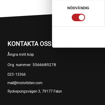
Samtyckesval
NÖDVÄNDIG
KONTAKTA OSS PÅ MOTORBITEN
Ångra mitt köp
Org. nummer: 5566689278
023-13366
mail@motorbiten.com
Ryckepungsvägen 3, 79177 Falun