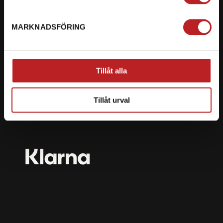
mail@motorbiten.com
Ryckepungsvägen 3, 79177 Falun
MARKNADSFÖRING
BETALNING
Vi erbjuder flera olika betalsätt. Dina köp är alltid
Tillåt alla
skyddade med krypteringsteknik.
Tillåt urval