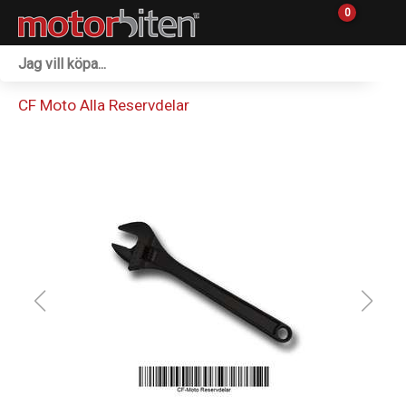
0
Fordon & Maskiner
CF Moto Alla Reservdelar
Personlig utrustning
Övrigt & Merch
Tillbehör
Outlet
Reservdelar
Sprängskisser
Verkstad