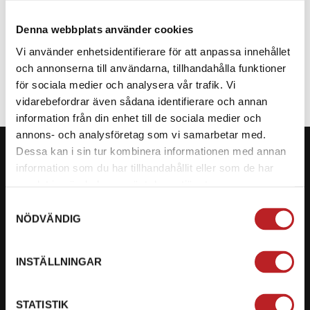
Denna webbplats använder cookies
SPECIFIKATION
Vi använder enhetsidentifierare för att anpassa innehållet
och annonserna till användarna, tillhandahålla funktioner
för sociala medier och analysera vår trafik. Vi
vidarebefordrar även sådana identifierare och annan
information från din enhet till de sociala medier och
annons- och analysföretag som vi samarbetar med.
Dessa kan i sin tur kombinera informationen med annan
information som du har tillhandahållit eller som de har
samlat in när du har använt deras tjänster.
KONTAKTA OSS PÅ MOTORBITEN
Samtyckesval
NÖDVÄNDIG
Ångra mitt köp
Org. nummer: 5566689278
INSTÄLLNINGAR
023-13366
STATISTIK