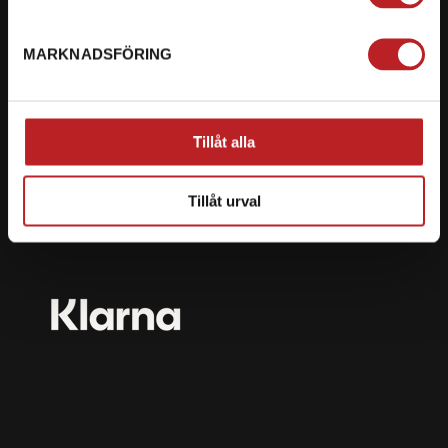
mail@motorbiten.com
Ryckepungsvägen 3, 79177 Falun
MARKNADSFÖRING
BETALNING
Vi erbjuder flera olika betalsätt. Dina köp är alltid
Tillåt alla
skyddade med krypteringsteknik.
Tillåt urval