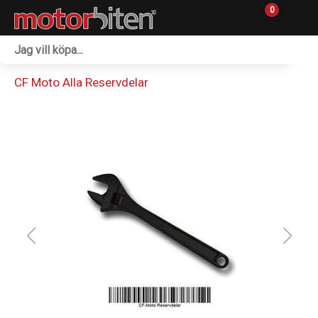
0
Fordon & Maskiner
CF Moto Alla Reservdelar
Personlig utrustning
Övrigt & Merch
Tillbehör
Outlet
Reservdelar
Sprängskisser
Verkstad