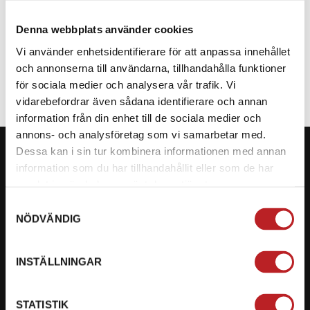
Denna webbplats använder cookies
SPECIFIKATION
Vi använder enhetsidentifierare för att anpassa innehållet
och annonserna till användarna, tillhandahålla funktioner
för sociala medier och analysera vår trafik. Vi
vidarebefordrar även sådana identifierare och annan
information från din enhet till de sociala medier och
annons- och analysföretag som vi samarbetar med.
Dessa kan i sin tur kombinera informationen med annan
information som du har tillhandahållit eller som de har
samlat in när du har använt deras tjänster.
KONTAKTA OSS PÅ MOTORBITEN
Samtyckesval
NÖDVÄNDIG
Ångra mitt köp
Org. nummer: 5566689278
INSTÄLLNINGAR
023-13366
STATISTIK