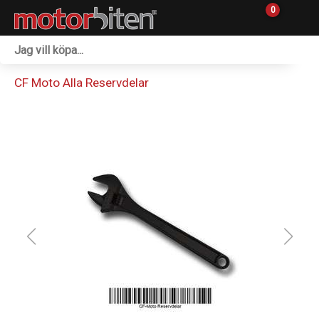
0
Fordon & Maskiner
CF Moto Alla Reservdelar
Personlig utrustning
Övrigt & Merch
Tillbehör
Outlet
Reservdelar
Sprängskisser
Verkstad