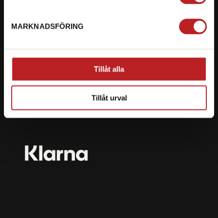
mail@motorbiten.com
Ryckepungsvägen 3, 79177 Falun
MARKNADSFÖRING
BETALNING
Vi erbjuder flera olika betalsätt. Dina köp är alltid
Tillåt alla
skyddade med krypteringsteknik.
Tillåt urval