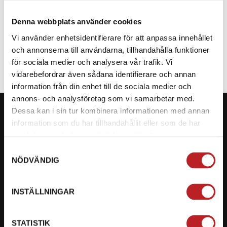
Denna webbplats använder cookies
SPECIFIKATION
Vi använder enhetsidentifierare för att anpassa innehållet
och annonserna till användarna, tillhandahålla funktioner
för sociala medier och analysera vår trafik. Vi
vidarebefordrar även sådana identifierare och annan
information från din enhet till de sociala medier och
annons- och analysföretag som vi samarbetar med.
Dessa kan i sin tur kombinera informationen med annan
information som du har tillhandahållit eller som de har
samlat in när du har använt deras tjänster.
KONTAKTA OSS PÅ MOTORBITEN
Samtyckesval
NÖDVÄNDIG
Ångra mitt köp
Org. nummer: 5566689278
INSTÄLLNINGAR
023-13366
STATISTIK