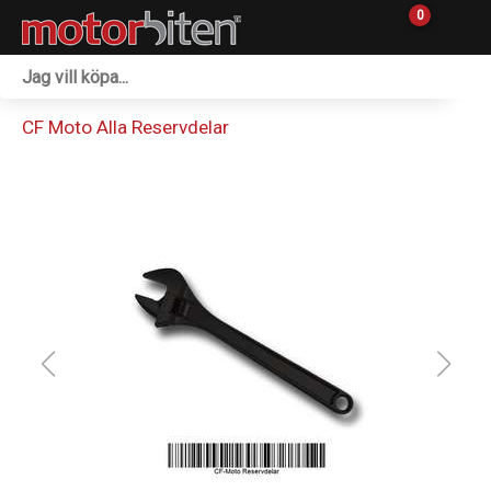
0
Fordon & Maskiner
CF Moto Alla Reservdelar
Personlig utrustning
Övrigt & Merch
Tillbehör
Outlet
Reservdelar
Sprängskisser
Verkstad