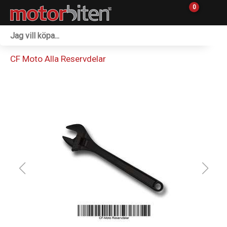
0
Fordon & Maskiner
CF Moto Alla Reservdelar
Personlig utrustning
Övrigt & Merch
Tillbehör
Outlet
Reservdelar
Sprängskisser
Verkstad