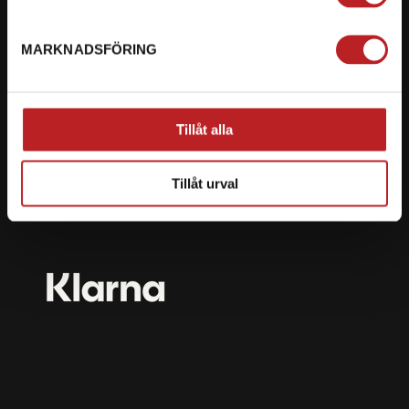
mail@motorbiten.com
Ryckepungsvägen 3, 79177 Falun
MARKNADSFÖRING
BETALNING
Vi erbjuder flera olika betalsätt. Dina köp är alltid
Tillåt alla
skyddade med krypteringsteknik.
Tillåt urval