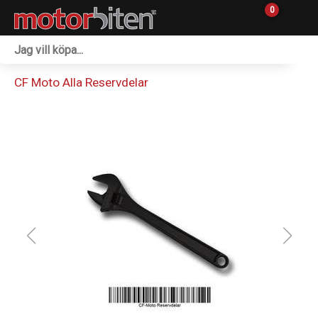
0
Fordon & Maskiner
CF Moto Alla Reservdelar
Personlig utrustning
Övrigt & Merch
Tillbehör
Outlet
Reservdelar
Sprängskisser
Verkstad