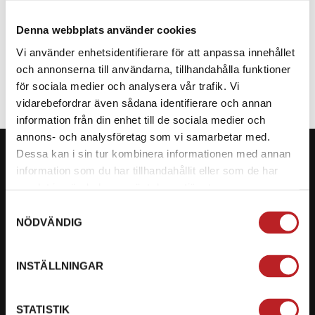
Denna webbplats använder cookies
SPECIFIKATION
Vi använder enhetsidentifierare för att anpassa innehållet
och annonserna till användarna, tillhandahålla funktioner
för sociala medier och analysera vår trafik. Vi
vidarebefordrar även sådana identifierare och annan
information från din enhet till de sociala medier och
annons- och analysföretag som vi samarbetar med.
Dessa kan i sin tur kombinera informationen med annan
information som du har tillhandahållit eller som de har
samlat in när du har använt deras tjänster.
KONTAKTA OSS PÅ MOTORBITEN
Samtyckesval
NÖDVÄNDIG
Ångra mitt köp
Org. nummer: 5566689278
INSTÄLLNINGAR
023-13366
STATISTIK