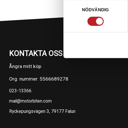
Samtyckesval
NÖDVÄNDIG
KONTAKTA OSS PÅ MOTORBITEN
Ångra mitt köp
Org. nummer: 5566689278
023-13366
mail@motorbiten.com
Ryckepungsvägen 3, 79177 Falun