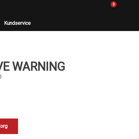
0
Kundservice
IVE WARNING
0
korg