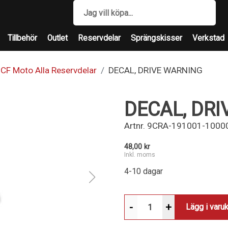
Tillbehör
Outlet
Reservdelar
Sprängskisser
Verkstad
CF Moto Alla Reservdelar
DECAL, DRIVE WARNING
DECAL, DR
Artnr.
9CRA-191001-1000
48,00 kr
Inkl. moms
4-10 dagar
-
+
Lägg i varu