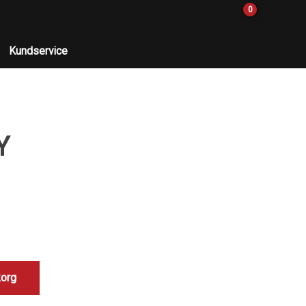
0
Kundservice
Y
korg