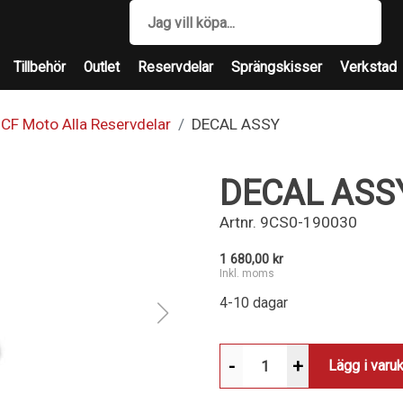
Tillbehör
Outlet
Reservdelar
Sprängskisser
Verkstad
CF Moto Alla Reservdelar
DECAL ASSY
DECAL ASS
Artnr.
9CS0-190030
1 680,00 kr
Inkl. moms
4-10 dagar
-
+
Lägg i varu