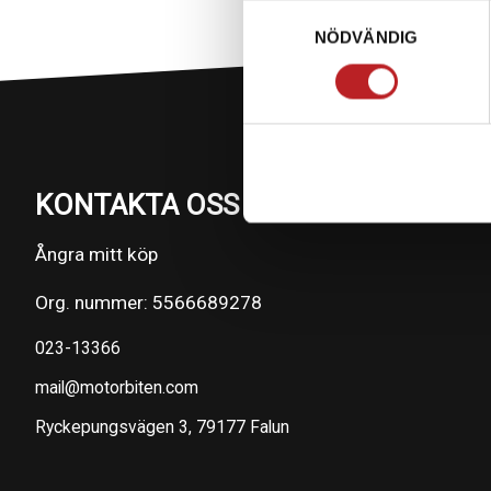
Samtyckesval
NÖDVÄNDIG
KONTAKTA OSS PÅ MOTORBITEN
Ångra mitt köp
Org. nummer: 5566689278
023-13366
mail@motorbiten.com
Ryckepungsvägen 3, 79177 Falun