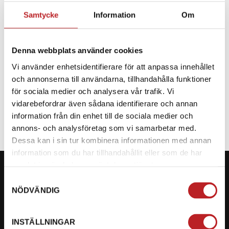
Samtycke
Information
Om
BESKRIVNING
Denna webbplats använder cookies
Reservdel till CF Moto
Vi använder enhetsidentifierare för att anpassa innehållet
och annonserna till användarna, tillhandahålla funktioner
SPECIFIKATION
för sociala medier och analysera vår trafik. Vi
vidarebefordrar även sådana identifierare och annan
information från din enhet till de sociala medier och
annons- och analysföretag som vi samarbetar med.
Dessa kan i sin tur kombinera informationen med annan
information som du har tillhandahållit eller som de har
samlat in när du har använt deras tjänster.
Samtyckesval
NÖDVÄNDIG
KONTAKTA OSS PÅ MOTORBITEN
INSTÄLLNINGAR
Ångra mitt köp