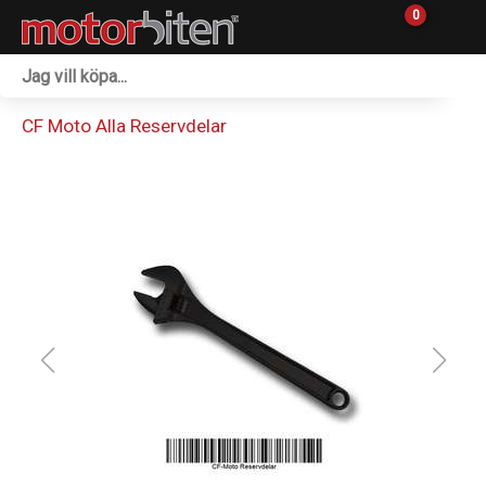
0
Fordon & Maskiner
CF Moto Alla Reservdelar
Personlig utrustning
Övrigt & Merch
Tillbehör
Outlet
Reservdelar
Sprängskisser
Verkstad