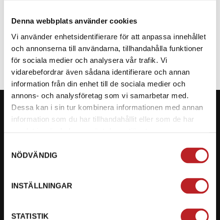
Denna webbplats använder cookies
SPECIFIKATION
Vi använder enhetsidentifierare för att anpassa innehållet
och annonserna till användarna, tillhandahålla funktioner
för sociala medier och analysera vår trafik. Vi
vidarebefordrar även sådana identifierare och annan
information från din enhet till de sociala medier och
annons- och analysföretag som vi samarbetar med.
Dessa kan i sin tur kombinera informationen med annan
information som du har tillhandahållit eller som de har
samlat in när du har använt deras tjänster.
KONTAKTA OSS PÅ MOTORBITEN
Samtyckesval
NÖDVÄNDIG
Ångra mitt köp
Org. nummer: 5566689278
INSTÄLLNINGAR
023-13366
STATISTIK