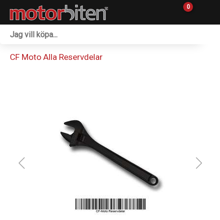
0
Fordon & Maskiner
CF Moto Alla Reservdelar
Personlig utrustning
Övrigt & Merch
Tillbehör
Outlet
Reservdelar
Sprängskisser
Verkstad