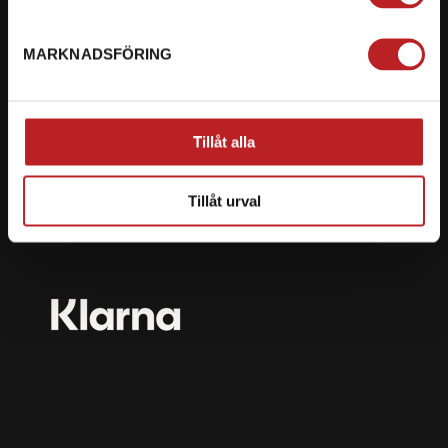
mail@motorbiten.com
Ryckepungsvägen 3, 79177 Falun
MARKNADSFÖRING
BETALNING
Vi erbjuder flera olika betalsätt. Dina köp är alltid
Tillåt alla
skyddade med krypteringsteknik.
Tillåt urval