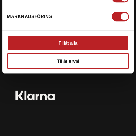
mail@motorbiten.com
Ryckepungsvägen 3, 79177 Falun
MARKNADSFÖRING
BETALNING
Vi erbjuder flera olika betalsätt. Dina köp är alltid
Tillåt alla
skyddade med krypteringsteknik.
Tillåt urval