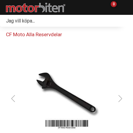
0
Fordon & Maskiner
CF Moto Alla Reservdelar
Personlig utrustning
Övrigt & Merch
Tillbehör
Outlet
Reservdelar
Sprängskisser
Verkstad