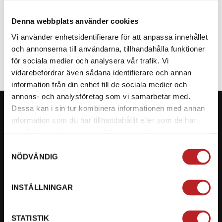
Denna webbplats använder cookies
SPECIFIKATION
Vi använder enhetsidentifierare för att anpassa innehållet
och annonserna till användarna, tillhandahålla funktioner
för sociala medier och analysera vår trafik. Vi
vidarebefordrar även sådana identifierare och annan
information från din enhet till de sociala medier och
annons- och analysföretag som vi samarbetar med.
Dessa kan i sin tur kombinera informationen med annan
information som du har tillhandahållit eller som de har
samlat in när du har använt deras tjänster.
KONTAKTA OSS PÅ MOTORBITEN
Samtyckesval
NÖDVÄNDIG
Ångra mitt köp
Org. nummer: 5566689278
INSTÄLLNINGAR
023-13366
STATISTIK