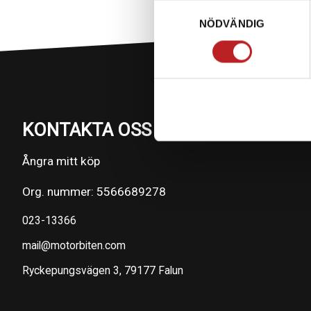
Samtyckesval
NÖDVÄNDIG
KONTAKTA OSS PÅ MOTORBITEN
Ångra mitt köp
Org. nummer: 5566689278
023-13366
mail@motorbiten.com
Ryckepungsvägen 3, 79177 Falun