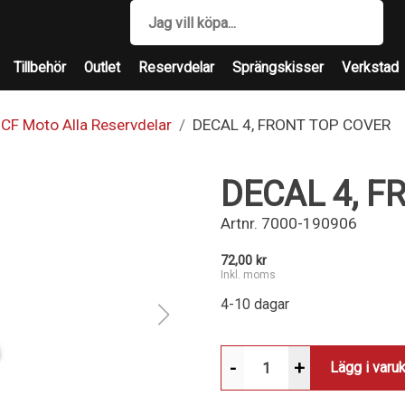
Tillbehör
Outlet
Reservdelar
Sprängskisser
Verkstad
CF Moto Alla Reservdelar
DECAL 4, FRONT TOP COVER
DECAL 4, F
Artnr.
7000-190906
72,00 kr
Inkl. moms
4-10 dagar
-
+
Lägg i varu