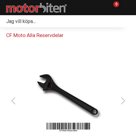
0
Fordon & Maskiner
CF Moto Alla Reservdelar
Personlig utrustning
Övrigt & Merch
Tillbehör
Outlet
Reservdelar
Sprängskisser
Verkstad