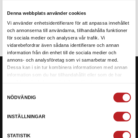
Denna webbplats använder cookies
SPECIFIKATION
Vi använder enhetsidentifierare för att anpassa innehållet
och annonserna till användarna, tillhandahålla funktioner
för sociala medier och analysera vår trafik. Vi
vidarebefordrar även sådana identifierare och annan
information från din enhet till de sociala medier och
annons- och analysföretag som vi samarbetar med.
Dessa kan i sin tur kombinera informationen med annan
information som du har tillhandahållit eller som de har
samlat in när du har använt deras tjänster.
KONTAKTA OSS PÅ MOTORBITEN
Samtyckesval
NÖDVÄNDIG
Ångra mitt köp
Org. nummer: 5566689278
INSTÄLLNINGAR
023-13366
STATISTIK