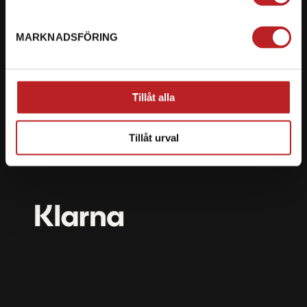
mail@motorbiten.com
Ryckepungsvägen 3, 79177 Falun
MARKNADSFÖRING
BETALNING
Vi erbjuder flera olika betalsätt. Dina köp är alltid
Tillåt alla
skyddade med krypteringsteknik.
Tillåt urval