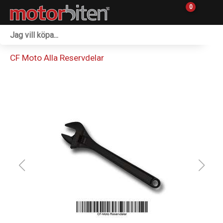
0
Fordon & Maskiner
CF Moto Alla Reservdelar
Personlig utrustning
Övrigt & Merch
Tillbehör
Outlet
Reservdelar
Sprängskisser
Verkstad