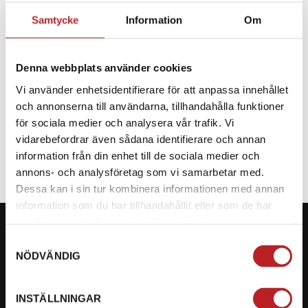
Samtycke
Information
Om
BESKRIVNING
Denna webbplats använder cookies
Reservdel till CF Moto
Vi använder enhetsidentifierare för att anpassa innehållet
och annonserna till användarna, tillhandahålla funktioner
SPECIFIKATION
för sociala medier och analysera vår trafik. Vi
vidarebefordrar även sådana identifierare och annan
information från din enhet till de sociala medier och
annons- och analysföretag som vi samarbetar med.
Dessa kan i sin tur kombinera informationen med annan
information som du har tillhandahållit eller som de har
samlat in när du har använt deras tjänster.
Samtyckesval
NÖDVÄNDIG
KONTAKTA OSS PÅ MOTORBITEN
INSTÄLLNINGAR
Ångra mitt köp