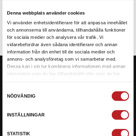
Denna webbplats använder cookies
SPECIFIKATION
Vi använder enhetsidentifierare för att anpassa innehållet
och annonserna till användarna, tillhandahålla funktioner
för sociala medier och analysera vår trafik. Vi
vidarebefordrar även sådana identifierare och annan
information från din enhet till de sociala medier och
annons- och analysföretag som vi samarbetar med.
Dessa kan i sin tur kombinera informationen med annan
information som du har tillhandahållit eller som de har
samlat in när du har använt deras tjänster.
KONTAKTA OSS PÅ MOTORBITEN
Samtyckesval
NÖDVÄNDIG
Ångra mitt köp
Org. nummer: 5566689278
INSTÄLLNINGAR
023-13366
STATISTIK