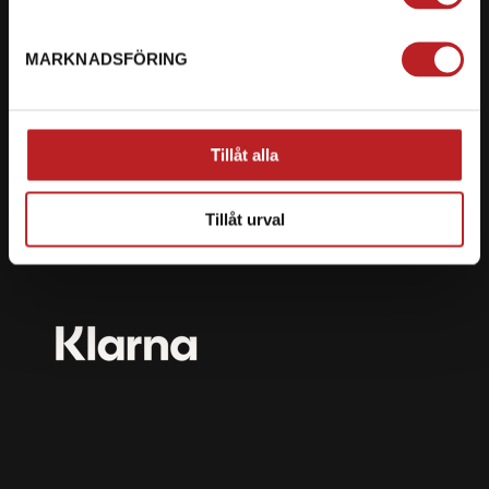
mail@motorbiten.com
Ryckepungsvägen 3, 79177 Falun
MARKNADSFÖRING
BETALNING
Vi erbjuder flera olika betalsätt. Dina köp är alltid
Tillåt alla
skyddade med krypteringsteknik.
Tillåt urval