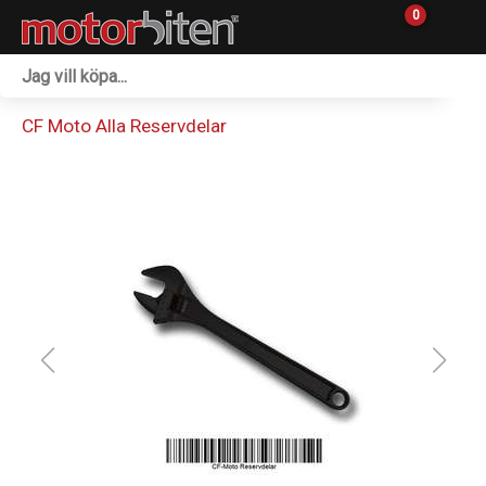
0
Fordon & Maskiner
CF Moto Alla Reservdelar
Personlig utrustning
Övrigt & Merch
Tillbehör
Outlet
Reservdelar
Sprängskisser
Verkstad