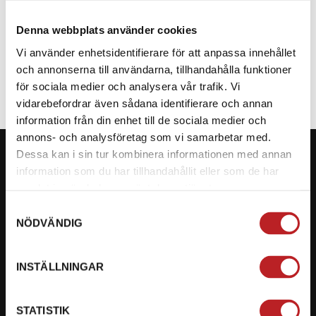
Denna webbplats använder cookies
SPECIFIKATION
Vi använder enhetsidentifierare för att anpassa innehållet
och annonserna till användarna, tillhandahålla funktioner
för sociala medier och analysera vår trafik. Vi
vidarebefordrar även sådana identifierare och annan
information från din enhet till de sociala medier och
annons- och analysföretag som vi samarbetar med.
Dessa kan i sin tur kombinera informationen med annan
information som du har tillhandahållit eller som de har
samlat in när du har använt deras tjänster.
KONTAKTA OSS PÅ MOTORBITEN
Samtyckesval
NÖDVÄNDIG
Ångra mitt köp
Org. nummer: 5566689278
INSTÄLLNINGAR
023-13366
STATISTIK