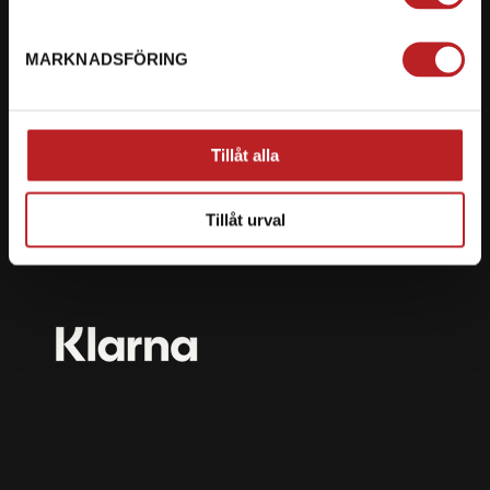
mail@motorbiten.com
Ryckepungsvägen 3, 79177 Falun
MARKNADSFÖRING
BETALNING
Vi erbjuder flera olika betalsätt. Dina köp är alltid
Tillåt alla
skyddade med krypteringsteknik.
Tillåt urval