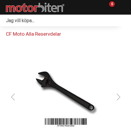
0
Fordon & Maskiner
CF Moto Alla Reservdelar
Personlig utrustning
Övrigt & Merch
Tillbehör
Outlet
Reservdelar
Sprängskisser
Verkstad