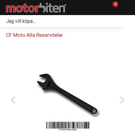
0
Fordon & Maskiner
CF Moto Alla Reservdelar
Personlig utrustning
Övrigt & Merch
Tillbehör
Outlet
Reservdelar
Sprängskisser
Verkstad