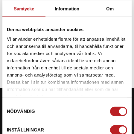
Samtycke
Information
Om
BESKRIVNING
Denna webbplats använder cookies
Reservdel CF Moto
Vi använder enhetsidentifierare för att anpassa innehållet
och annonserna till användarna, tillhandahålla funktioner
SPECIFIKATION
för sociala medier och analysera vår trafik. Vi
vidarebefordrar även sådana identifierare och annan
information från din enhet till de sociala medier och
annons- och analysföretag som vi samarbetar med.
Dessa kan i sin tur kombinera informationen med annan
information som du har tillhandahållit eller som de har
samlat in när du har använt deras tjänster.
Samtyckesval
NÖDVÄNDIG
KONTAKTA OSS PÅ MOTORBITEN
INSTÄLLNINGAR
Ångra mitt köp