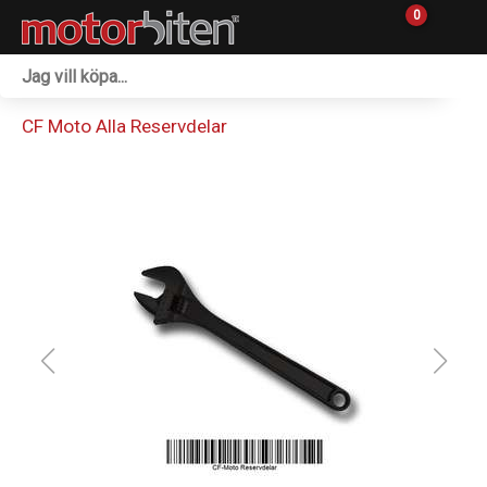
0
Fordon & Maskiner
CF Moto Alla Reservdelar
Personlig utrustning
Övrigt & Merch
Tillbehör
Outlet
Reservdelar
Sprängskisser
Verkstad