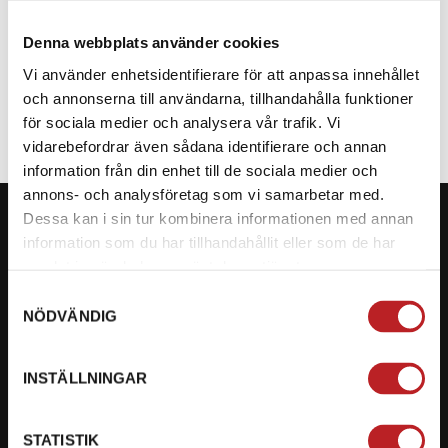
Denna webbplats använder cookies
SPECIFIKATION
Vi använder enhetsidentifierare för att anpassa innehållet
och annonserna till användarna, tillhandahålla funktioner
för sociala medier och analysera vår trafik. Vi
vidarebefordrar även sådana identifierare och annan
information från din enhet till de sociala medier och
annons- och analysföretag som vi samarbetar med.
Dessa kan i sin tur kombinera informationen med annan
information som du har tillhandahållit eller som de har
samlat in när du har använt deras tjänster.
KONTAKTA OSS PÅ MOTORBITEN
Samtyckesval
NÖDVÄNDIG
Ångra mitt köp
Org. nummer: 5566689278
INSTÄLLNINGAR
023-13366
STATISTIK