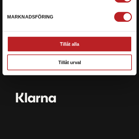
mail@motorbiten.com
Ryckepungsvägen 3, 79177 Falun
MARKNADSFÖRING
BETALNING
Vi erbjuder flera olika betalsätt. Dina köp är alltid
Tillåt alla
skyddade med krypteringsteknik.
Tillåt urval