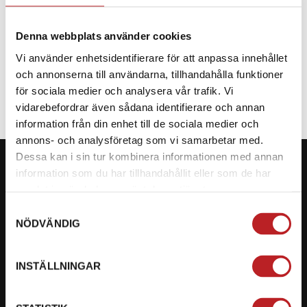
Denna webbplats använder cookies
Vi använder enhetsidentifierare för att anpassa innehållet
SPECIFIKATION
och annonserna till användarna, tillhandahålla funktioner
för sociala medier och analysera vår trafik. Vi
vidarebefordrar även sådana identifierare och annan
information från din enhet till de sociala medier och
annons- och analysföretag som vi samarbetar med.
Dessa kan i sin tur kombinera informationen med annan
information som du har tillhandahållit eller som de har
samlat in när du har använt deras tjänster.
Samtyckesval
KONTAKTA OSS PÅ MOTORBITEN
NÖDVÄNDIG
Ångra mitt köp
INSTÄLLNINGAR
Org. nummer: 5566689278
023-13366