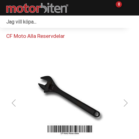
0
Fordon & Maskiner
CF Moto Alla Reservdelar
Personlig utrustning
Övrigt & Merch
Tillbehör
Outlet
Reservdelar
Sprängskisser
Verkstad