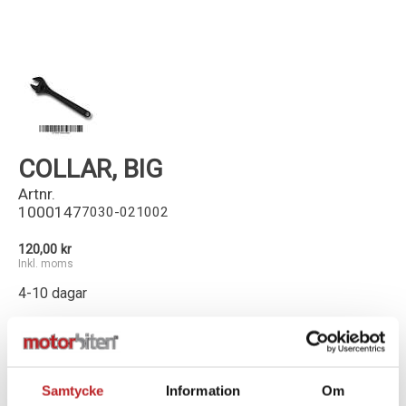
Kundservice
COLLAR, BIG
Artnr.
1000147
7030-021002
120,00 kr
Inkl. moms
4-10 dagar
-
+
Lägg i varukorg
Samtycke
Information
Om