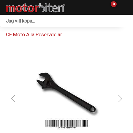
0
Fordon & Maskiner
CF Moto Alla Reservdelar
Personlig utrustning
Övrigt & Merch
Tillbehör
Outlet
Reservdelar
Sprängskisser
Verkstad