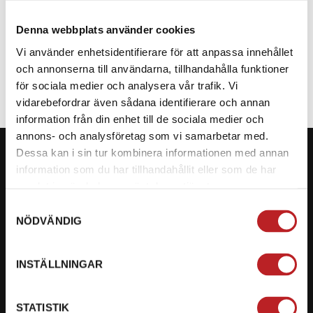
Denna webbplats använder cookies
SPECIFIKATION
Vi använder enhetsidentifierare för att anpassa innehållet
och annonserna till användarna, tillhandahålla funktioner
för sociala medier och analysera vår trafik. Vi
vidarebefordrar även sådana identifierare och annan
information från din enhet till de sociala medier och
annons- och analysföretag som vi samarbetar med.
Dessa kan i sin tur kombinera informationen med annan
information som du har tillhandahållit eller som de har
samlat in när du har använt deras tjänster.
KONTAKTA OSS PÅ MOTORBITEN
Samtyckesval
NÖDVÄNDIG
Ångra mitt köp
Org. nummer: 5566689278
INSTÄLLNINGAR
023-13366
STATISTIK