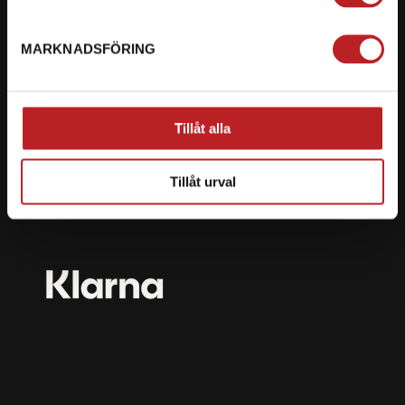
mail@motorbiten.com
Ryckepungsvägen 3, 79177 Falun
MARKNADSFÖRING
BETALNING
Vi erbjuder flera olika betalsätt. Dina köp är alltid
Tillåt alla
skyddade med krypteringsteknik.
Tillåt urval