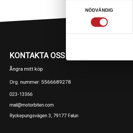
Samtyckesval
NÖDVÄNDIG
KONTAKTA OSS PÅ MOTORBITEN
Ångra mitt köp
Org. nummer: 5566689278
023-13366
mail@motorbiten.com
Ryckepungsvägen 3, 79177 Falun