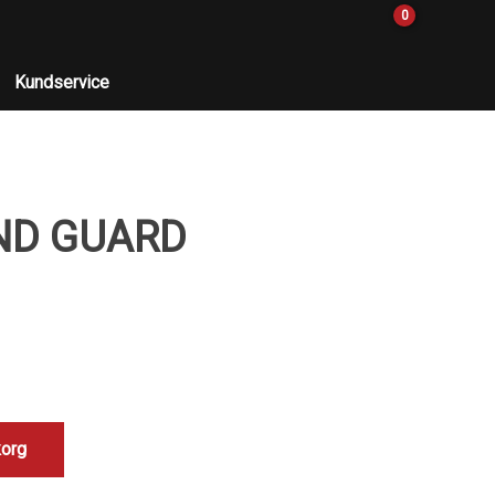
0
Kundservice
ND GUARD
korg