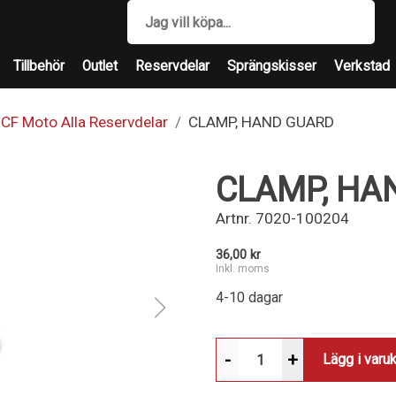
Tillbehör
Outlet
Reservdelar
Sprängskisser
Verkstad
CF Moto Alla Reservdelar
CLAMP, HAND GUARD
CLAMP, HA
Artnr.
7020-100204
36,00 kr
Inkl. moms
4-10 dagar
-
+
Lägg i varu