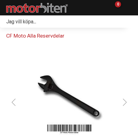
0
Fordon & Maskiner
CF Moto Alla Reservdelar
Personlig utrustning
Övrigt & Merch
Tillbehör
Outlet
Reservdelar
Sprängskisser
Verkstad