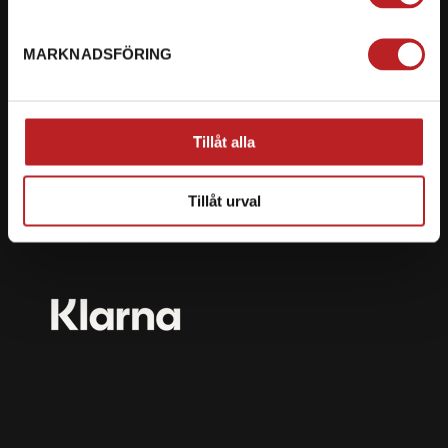
mail@motorbiten.com
Ryckepungsvägen 3, 79177 Falun
MARKNADSFÖRING
BETALNING
Vi erbjuder flera olika betalsätt. Dina köp är alltid
Tillåt alla
skyddade med krypteringsteknik.
Tillåt urval