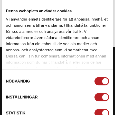
Denna webbplats använder cookies
SPECIFIKATION
Vi använder enhetsidentifierare för att anpassa innehållet
och annonserna till användarna, tillhandahålla funktioner
för sociala medier och analysera vår trafik. Vi
vidarebefordrar även sådana identifierare och annan
information från din enhet till de sociala medier och
annons- och analysföretag som vi samarbetar med.
Dessa kan i sin tur kombinera informationen med annan
information som du har tillhandahållit eller som de har
samlat in när du har använt deras tjänster.
KONTAKTA OSS PÅ MOTORBITEN
Samtyckesval
NÖDVÄNDIG
Ångra mitt köp
Org. nummer: 5566689278
INSTÄLLNINGAR
023-13366
STATISTIK