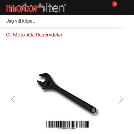
0
Fordon & Maskiner
CF Moto Alla Reservdelar
Personlig utrustning
Övrigt & Merch
Tillbehör
Outlet
Reservdelar
Sprängskisser
Verkstad