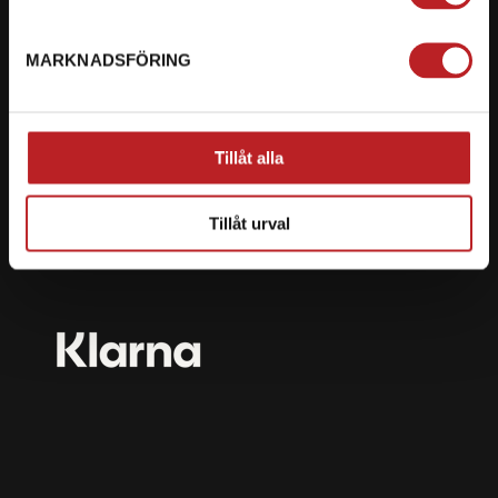
mail@motorbiten.com
Ryckepungsvägen 3, 79177 Falun
MARKNADSFÖRING
BETALNING
Vi erbjuder flera olika betalsätt. Dina köp är alltid
Tillåt alla
skyddade med krypteringsteknik.
Tillåt urval