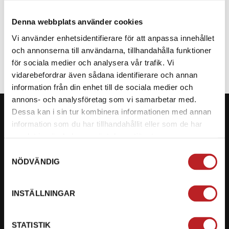
Denna webbplats använder cookies
SPECIFIKATION
Vi använder enhetsidentifierare för att anpassa innehållet
och annonserna till användarna, tillhandahålla funktioner
för sociala medier och analysera vår trafik. Vi
vidarebefordrar även sådana identifierare och annan
information från din enhet till de sociala medier och
annons- och analysföretag som vi samarbetar med.
Dessa kan i sin tur kombinera informationen med annan
information som du har tillhandahållit eller som de har
samlat in när du har använt deras tjänster.
KONTAKTA OSS PÅ MOTORBITEN
Samtyckesval
NÖDVÄNDIG
Ångra mitt köp
Org. nummer: 5566689278
INSTÄLLNINGAR
023-13366
STATISTIK