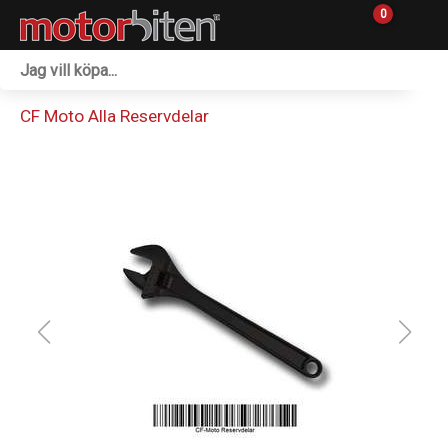
0
Fordon & Maskiner
CF Moto Alla Reservdelar
Personlig utrustning
Övrigt & Merch
Tillbehör
Outlet
Reservdelar
Sprängskisser
Verkstad