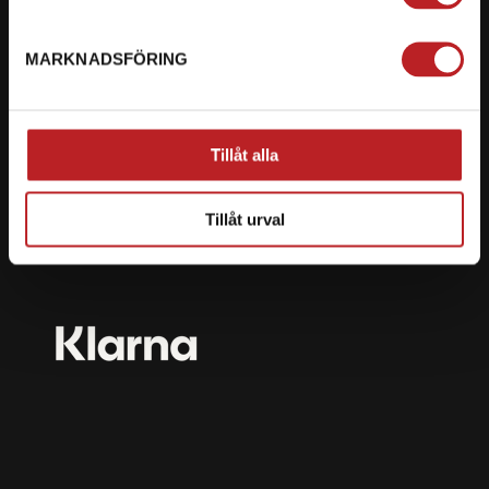
mail@motorbiten.com
Ryckepungsvägen 3, 79177 Falun
MARKNADSFÖRING
BETALNING
Vi erbjuder flera olika betalsätt. Dina köp är alltid
Tillåt alla
skyddade med krypteringsteknik.
Tillåt urval