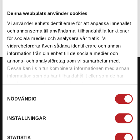
Denna webbplats använder cookies
SPECIFIKATION
Vi använder enhetsidentifierare för att anpassa innehållet
och annonserna till användarna, tillhandahålla funktioner
för sociala medier och analysera vår trafik. Vi
vidarebefordrar även sådana identifierare och annan
information från din enhet till de sociala medier och
annons- och analysföretag som vi samarbetar med.
Dessa kan i sin tur kombinera informationen med annan
information som du har tillhandahållit eller som de har
samlat in när du har använt deras tjänster.
KONTAKTA OSS PÅ MOTORBITEN
Samtyckesval
NÖDVÄNDIG
Ångra mitt köp
Org. nummer: 5566689278
INSTÄLLNINGAR
023-13366
STATISTIK