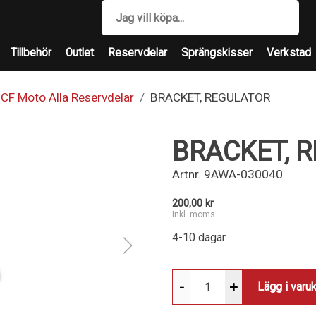
Tillbehör
Outlet
Reservdelar
Sprängskisser
Verkstad
CF Moto Alla Reservdelar
BRACKET, REGULATOR
BRACKET, 
Artnr.
9AWA-030040
200,00 kr
Inkl. moms
4-10 dagar
-
+
Lägg i varu