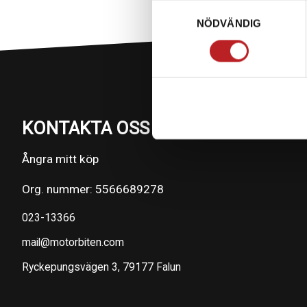
Samtyckesval
NÖDVÄNDIG
KONTAKTA OSS PÅ MOTORBITEN
Ångra mitt köp
Org. nummer: 5566689278
023-13366
mail@motorbiten.com
Ryckepungsvägen 3, 79177 Falun