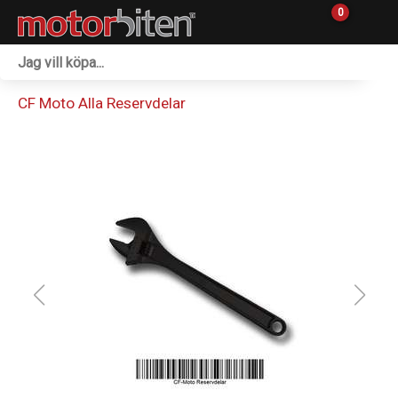
0
Fordon & Maskiner
CF Moto Alla Reservdelar
Personlig utrustning
Övrigt & Merch
Tillbehör
Outlet
Reservdelar
Sprängskisser
Verkstad