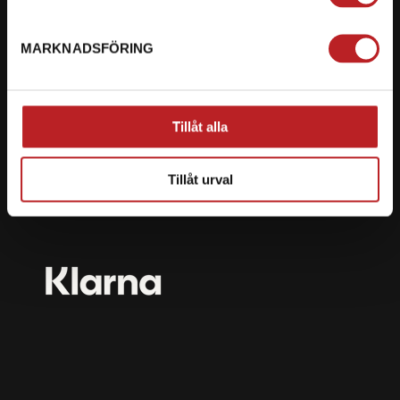
mail@motorbiten.com
Ryckepungsvägen 3, 79177 Falun
MARKNADSFÖRING
BETALNING
Vi erbjuder flera olika betalsätt. Dina köp är alltid
Tillåt alla
skyddade med krypteringsteknik.
Tillåt urval