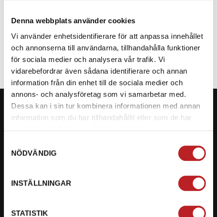
Denna webbplats använder cookies
SPECIFIKATION
Vi använder enhetsidentifierare för att anpassa innehållet
och annonserna till användarna, tillhandahålla funktioner
för sociala medier och analysera vår trafik. Vi
vidarebefordrar även sådana identifierare och annan
information från din enhet till de sociala medier och
annons- och analysföretag som vi samarbetar med.
Dessa kan i sin tur kombinera informationen med annan
information som du har tillhandahållit eller som de har
samlat in när du har använt deras tjänster.
KONTAKTA OSS PÅ MOTORBITEN
Samtyckesval
NÖDVÄNDIG
Ångra mitt köp
Org. nummer: 5566689278
INSTÄLLNINGAR
023-13366
STATISTIK