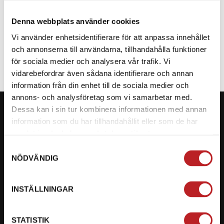
Denna webbplats använder cookies
SPECIFIKATION
Vi använder enhetsidentifierare för att anpassa innehållet
och annonserna till användarna, tillhandahålla funktioner
för sociala medier och analysera vår trafik. Vi
vidarebefordrar även sådana identifierare och annan
information från din enhet till de sociala medier och
annons- och analysföretag som vi samarbetar med.
Dessa kan i sin tur kombinera informationen med annan
information som du har tillhandahållit eller som de har
samlat in när du har använt deras tjänster.
KONTAKTA OSS PÅ MOTORBITEN
Samtyckesval
NÖDVÄNDIG
Ångra mitt köp
Org. nummer: 5566689278
INSTÄLLNINGAR
023-13366
STATISTIK