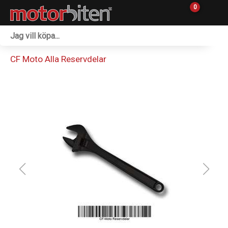
0
Fordon & Maskiner
CF Moto Alla Reservdelar
Personlig utrustning
Övrigt & Merch
Tillbehör
Outlet
Reservdelar
Sprängskisser
Verkstad