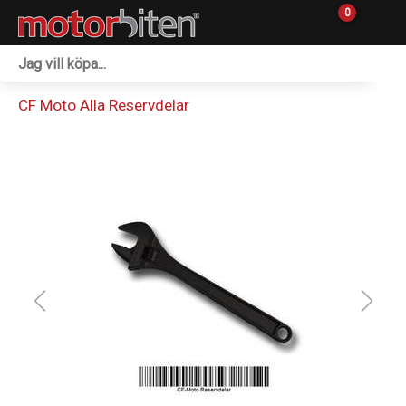
0
Fordon & Maskiner
CF Moto Alla Reservdelar
Personlig utrustning
Övrigt & Merch
Tillbehör
Outlet
Reservdelar
Sprängskisser
Verkstad