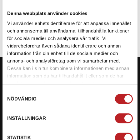
Denna webbplats använder cookies
SPECIFIKATION
Vi använder enhetsidentifierare för att anpassa innehållet
och annonserna till användarna, tillhandahålla funktioner
för sociala medier och analysera vår trafik. Vi
vidarebefordrar även sådana identifierare och annan
information från din enhet till de sociala medier och
annons- och analysföretag som vi samarbetar med.
Dessa kan i sin tur kombinera informationen med annan
information som du har tillhandahållit eller som de har
samlat in när du har använt deras tjänster.
KONTAKTA OSS PÅ MOTORBITEN
Samtyckesval
NÖDVÄNDIG
Ångra mitt köp
Org. nummer: 5566689278
INSTÄLLNINGAR
023-13366
STATISTIK