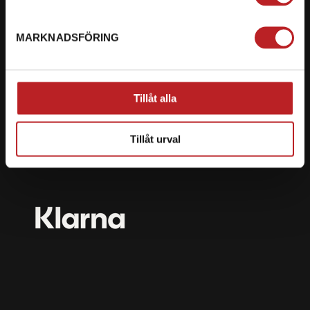
mail@motorbiten.com
Ryckepungsvägen 3, 79177 Falun
MARKNADSFÖRING
BETALNING
Vi erbjuder flera olika betalsätt. Dina köp är alltid
Tillåt alla
skyddade med krypteringsteknik.
Tillåt urval