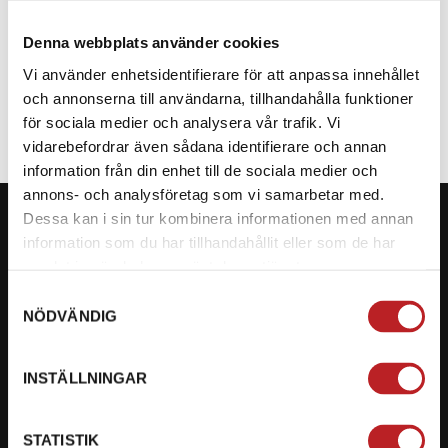
Denna webbplats använder cookies
SPECIFIKATION
Vi använder enhetsidentifierare för att anpassa innehållet
och annonserna till användarna, tillhandahålla funktioner
för sociala medier och analysera vår trafik. Vi
vidarebefordrar även sådana identifierare och annan
information från din enhet till de sociala medier och
annons- och analysföretag som vi samarbetar med.
Dessa kan i sin tur kombinera informationen med annan
information som du har tillhandahållit eller som de har
samlat in när du har använt deras tjänster.
KONTAKTA OSS PÅ MOTORBITEN
Samtyckesval
NÖDVÄNDIG
Ångra mitt köp
Org. nummer: 5566689278
INSTÄLLNINGAR
023-13366
STATISTIK