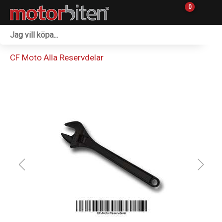
0
Fordon & Maskiner
CF Moto Alla Reservdelar
Personlig utrustning
Övrigt & Merch
Tillbehör
Outlet
Reservdelar
Sprängskisser
Verkstad