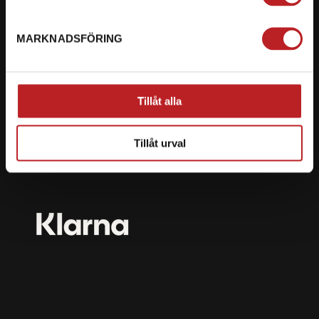
mail@motorbiten.com
Ryckepungsvägen 3, 79177 Falun
MARKNADSFÖRING
BETALNING
Vi erbjuder flera olika betalsätt. Dina köp är alltid
Tillåt alla
skyddade med krypteringsteknik.
Tillåt urval