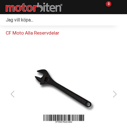
0
Fordon & Maskiner
CF Moto Alla Reservdelar
Personlig utrustning
Övrigt & Merch
Tillbehör
Outlet
Reservdelar
Sprängskisser
Verkstad