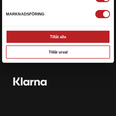
mail@motorbiten.com
Ryckepungsvägen 3, 79177 Falun
MARKNADSFÖRING
BETALNING
Vi erbjuder flera olika betalsätt. Dina köp är alltid
Tillåt alla
skyddade med krypteringsteknik.
Tillåt urval