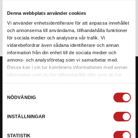
Denna webbplats använder cookies
SPECIFIKATION
Vi använder enhetsidentifierare för att anpassa innehållet
och annonserna till användarna, tillhandahålla funktioner
för sociala medier och analysera vår trafik. Vi
vidarebefordrar även sådana identifierare och annan
information från din enhet till de sociala medier och
annons- och analysföretag som vi samarbetar med.
Dessa kan i sin tur kombinera informationen med annan
information som du har tillhandahållit eller som de har
samlat in när du har använt deras tjänster.
KONTAKTA OSS PÅ MOTORBITEN
Samtyckesval
NÖDVÄNDIG
Ångra mitt köp
Org. nummer: 5566689278
INSTÄLLNINGAR
023-13366
STATISTIK