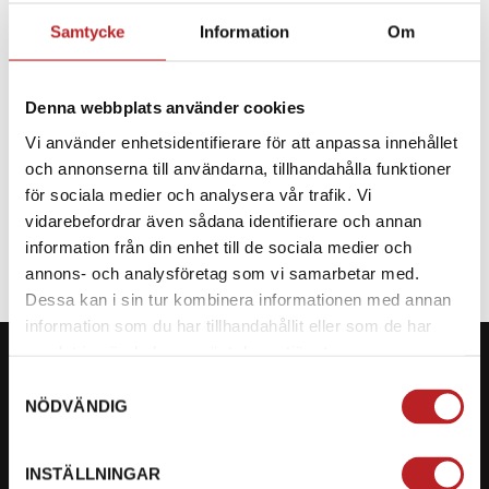
Samtycke
Information
Om
BESKRIVNING
Denna webbplats använder cookies
Reservdel till CF Moto
Vi använder enhetsidentifierare för att anpassa innehållet
och annonserna till användarna, tillhandahålla funktioner
SPECIFIKATION
för sociala medier och analysera vår trafik. Vi
vidarebefordrar även sådana identifierare och annan
information från din enhet till de sociala medier och
annons- och analysföretag som vi samarbetar med.
Dessa kan i sin tur kombinera informationen med annan
information som du har tillhandahållit eller som de har
samlat in när du har använt deras tjänster.
Samtyckesval
NÖDVÄNDIG
KONTAKTA OSS PÅ MOTORBITEN
INSTÄLLNINGAR
Ångra mitt köp