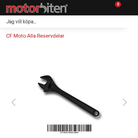
0
Fordon & Maskiner
CF Moto Alla Reservdelar
Personlig utrustning
Övrigt & Merch
Tillbehör
Outlet
Reservdelar
Sprängskisser
Verkstad