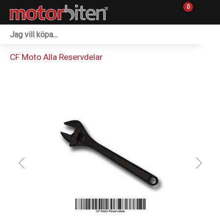
0
Fordon & Maskiner
CF Moto Alla Reservdelar
Personlig utrustning
Övrigt & Merch
Tillbehör
Outlet
Reservdelar
Sprängskisser
Verkstad