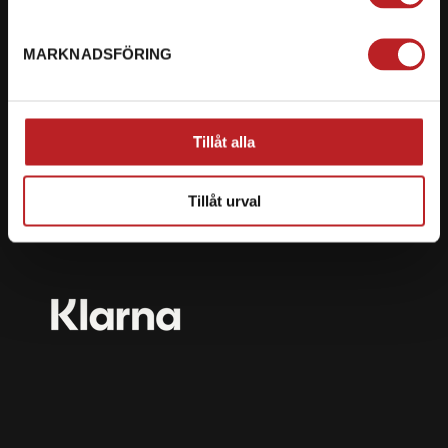
mail@motorbiten.com
Ryckepungsvägen 3, 79177 Falun
MARKNADSFÖRING
BETALNING
Vi erbjuder flera olika betalsätt. Dina köp är alltid
Tillåt alla
skyddade med krypteringsteknik.
Tillåt urval