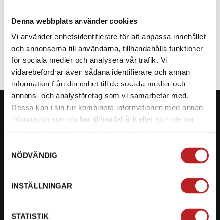
Denna webbplats använder cookies
SPECIFIKATION
Vi använder enhetsidentifierare för att anpassa innehållet
och annonserna till användarna, tillhandahålla funktioner
för sociala medier och analysera vår trafik. Vi
vidarebefordrar även sådana identifierare och annan
information från din enhet till de sociala medier och
annons- och analysföretag som vi samarbetar med.
Dessa kan i sin tur kombinera informationen med annan
information som du har tillhandahållit eller som de har
samlat in när du har använt deras tjänster.
KONTAKTA OSS PÅ MOTORBITEN
Samtyckesval
NÖDVÄNDIG
Ångra mitt köp
Org. nummer: 5566689278
INSTÄLLNINGAR
023-13366
STATISTIK