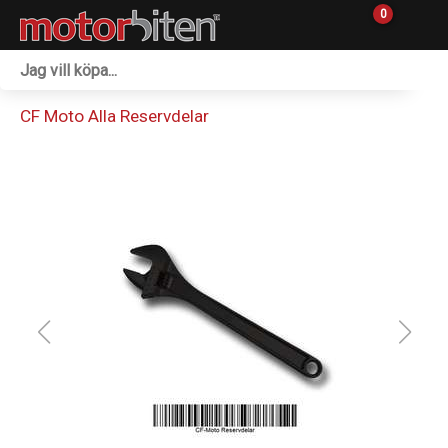
0
Fordon & Maskiner
CF Moto Alla Reservdelar
Personlig utrustning
Övrigt & Merch
Tillbehör
Outlet
Reservdelar
Sprängskisser
Verkstad