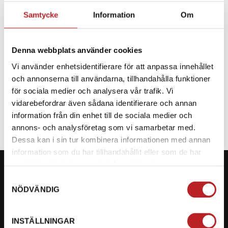
Samtycke
Information
Om
BESKRIVNING
Denna webbplats använder cookies
Reservdel CF Moto
Vi använder enhetsidentifierare för att anpassa innehållet
och annonserna till användarna, tillhandahålla funktioner
SPECIFIKATION
för sociala medier och analysera vår trafik. Vi
vidarebefordrar även sådana identifierare och annan
information från din enhet till de sociala medier och
annons- och analysföretag som vi samarbetar med.
Dessa kan i sin tur kombinera informationen med annan
information som du har tillhandahållit eller som de har
samlat in när du har använt deras tjänster.
Samtyckesval
NÖDVÄNDIG
KONTAKTA OSS PÅ MOTORBITEN
INSTÄLLNINGAR
Ångra mitt köp