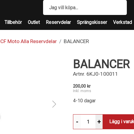
Tillbehör
Outlet
Reservdelar
Sprängskisser
Verkstad
CF Moto Alla Reservdelar
BALANCER
BALANCER
Artnr.
6KJ0-100011
200,00 kr
Inkl. moms
4-10 dagar
-
+
Lägg i varu