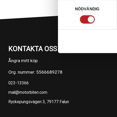
Samtyckesval
NÖDVÄNDIG
KONTAKTA OSS PÅ MOTORBITEN
Ångra mitt köp
Org. nummer: 5566689278
023-13366
mail@motorbiten.com
Ryckepungsvägen 3, 79177 Falun