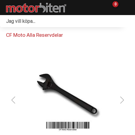
0
Fordon & Maskiner
CF Moto Alla Reservdelar
Personlig utrustning
Övrigt & Merch
Tillbehör
Outlet
Reservdelar
Sprängskisser
Verkstad