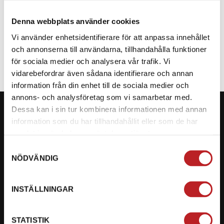
Denna webbplats använder cookies
SPECIFIKATION
Vi använder enhetsidentifierare för att anpassa innehållet
och annonserna till användarna, tillhandahålla funktioner
för sociala medier och analysera vår trafik. Vi
vidarebefordrar även sådana identifierare och annan
information från din enhet till de sociala medier och
annons- och analysföretag som vi samarbetar med.
Dessa kan i sin tur kombinera informationen med annan
information som du har tillhandahållit eller som de har
samlat in när du har använt deras tjänster.
KONTAKTA OSS PÅ MOTORBITEN
Samtyckesval
NÖDVÄNDIG
Ångra mitt köp
Org. nummer: 5566689278
INSTÄLLNINGAR
023-13366
STATISTIK