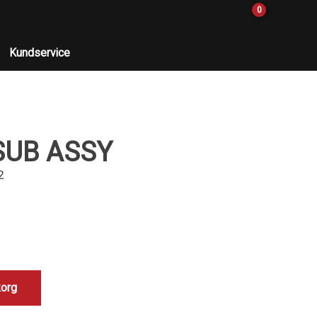
0
Kundservice
 SUB ASSY
2
korg