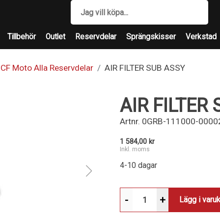
Tillbehör
Outlet
Reservdelar
Sprängskisser
Verkstad
CF Moto Alla Reservdelar
AIR FILTER SUB ASSY
AIR FILTER
Artnr.
0GRB-111000-0000
1 584,00 kr
Inkl. moms
4-10 dagar
-
+
Lägg i varu