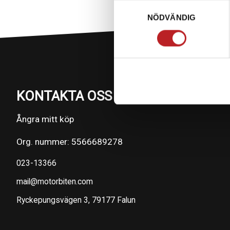
Samtyckesval
NÖDVÄNDIG
KONTAKTA OSS PÅ MOTORBITEN
Ångra mitt köp
Org. nummer: 5566689278
023-13366
mail@motorbiten.com
Ryckepungsvägen 3, 79177 Falun